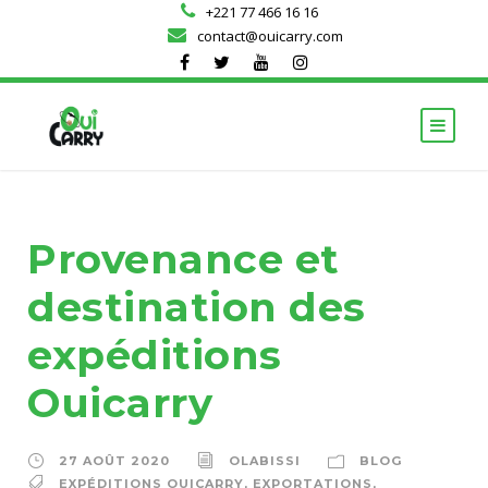
+221 77 466 16 16
contact@ouicarry.com
Provenance et
destination des
expéditions
Ouicarry
27 AOÛT 2020
OLABISSI
BLOG
EXPÉDITIONS OUICARRY
,
EXPORTATIONS
,