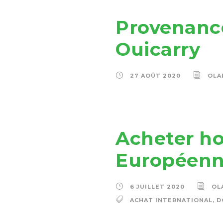
Provenance
Ouicarry
27 AOÛT 2020
OLA
Acheter hor
Européenne
6 JUILLET 2020
OL
ACHAT INTERNATIONAL
,
D