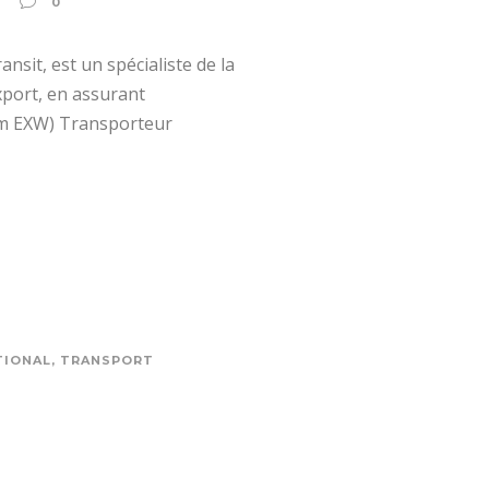
0
nsit, est un spécialiste de la
export, en assurant
term EXW) Transporteur
TIONAL
,
TRANSPORT