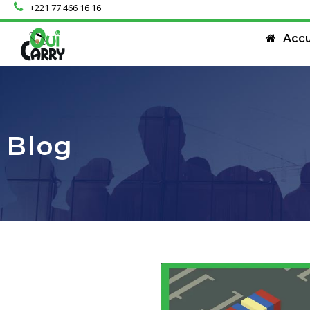
+221 77 466 16 16
Accu
Blog