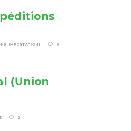
xpéditions
ONS
,
IMPORTATIONS
0
al (Union
E
2