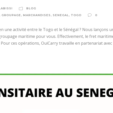
LABISSI
BLOG
,
GROUPAGE
,
MARCHANDISES
,
SENEGAL
,
TOGO
0
en une activité entre le Togo et le Sénégal ? Nous lançons u
groupage maritime pour vous. Effectivement, le fret maritim
 Pour ces opérations, OuiCarry travaille en partenariat avec