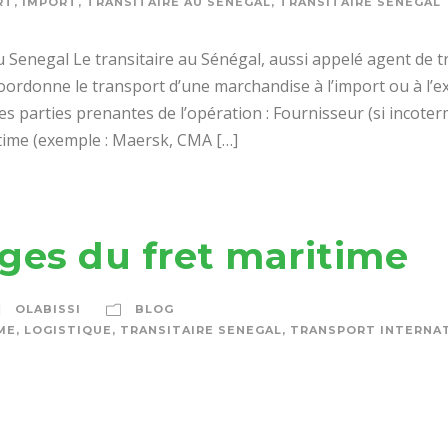
RT
,
IMPORT
,
TRANSITAIRE AU SENEGAL
,
TRANSITAIRE SENEGAL
au Senegal Le transitaire au Sénégal, aussi appelé agent de tra
 coordonne le transport d’une marchandise à l’import ou à l’
 les parties prenantes de l’opération : Fournisseur (si inco
time (exemple : Maersk, CMA […]
ges du fret maritime
OLABISSI
BLOG
ME
,
LOGISTIQUE
,
TRANSITAIRE SENEGAL
,
TRANSPORT INTERNA